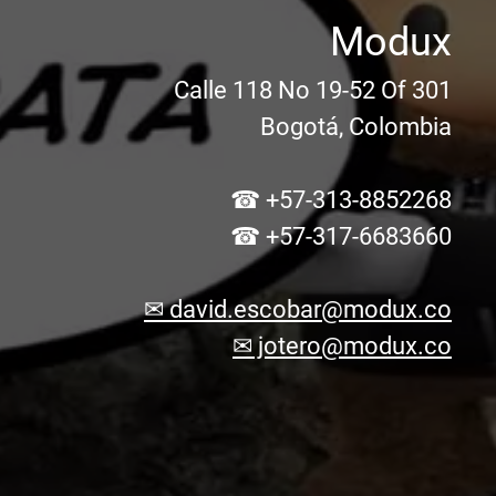
Modux
Calle 118 No 19-52 Of 301
Bogotá, Colombia
☎ +57-313-8852268
☎ +57-317-6683660
✉ david.escobar@modux.co
✉ jotero@modux.co