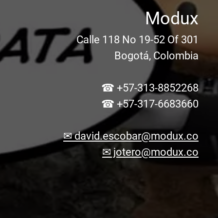
Modux
Calle 118 No 19-52 Of 301
Bogotá, Colombia
☎ +57-313-8852268
☎ +57-317-6683660
✉ david.escobar@modux.co
✉ jotero@modux.co