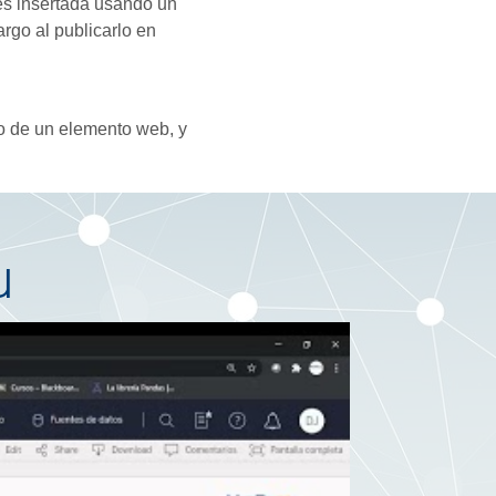
es insertada usando un
rgo al publicarlo en
io de un elemento web, y
u