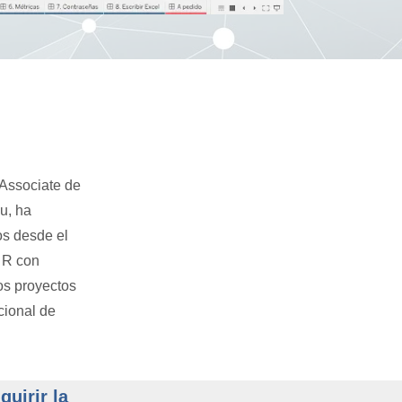
 Associate de
u, ha
os desde el
 R con
ios proyectos
cional de
uirir la