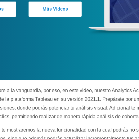
os
Más Videos
 a la vanguardia, por eso, en este video, nuestro Analytics A
e la plataforma Tableau en su versión 2021.1. Prepárate por un
nsiones, donde podrás potenciar tu análisis visual. Adicional t
ics, permitiendo realizar de manera rápida análisis de cohortes,
te mostraremos la nueva funcionalidad con la cual podrás no so
atos, sino que además podrás actualizar incrementalmente tus ar