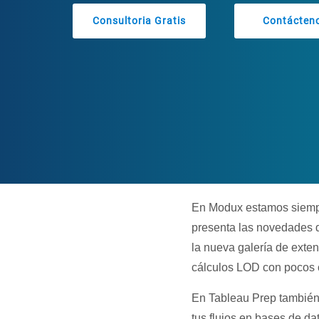
Consultoria Gratis
Contácten
En Modux estamos siempre
presenta las novedades d
la nueva galería de exte
cálculos LOD con pocos cl
En Tableau Prep también 
tus flujos en bases de d