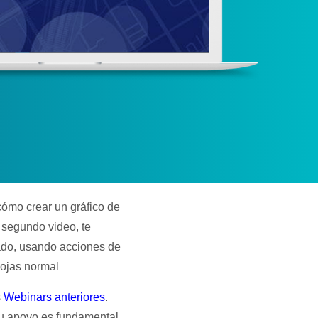
ómo crear un gráfico de
l segundo video, te
rado, usando acciones de
hojas normal
s
Webinars anteriores
.
Tu apoyo es fundamental