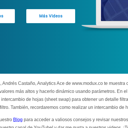
os
Más Videos
s, Andrés Castaño, Analytics Ace de www.modux.co te muestra c
os valores más altos y hacerlo dinámico usando parámetros. En e
 intercambio de hojas (sheet swap) para obtener un detalle filt
filtro. También, recordaremos como realizar un intercambio de 
nuestro
Blog
para acceder a valiosos consejos y revisar nuestro
 nuestro canal de
YouTube!
y dar me gusta a nuestros videos. ¡