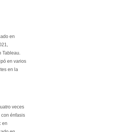
jado en
021,
 Tableau.
ipó en varios
tes en la
Cuatro veces
 con énfasis
c en
icado en