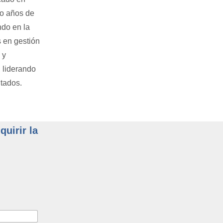
o años de
do en la
 en gestión
 y
 liderando
tados.
uirir la