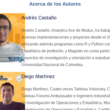
Acerca de los Autores
Andrés Castaño
Andrés Castaño, Analytics Ace de Modux, ha traba
diversas implementaciones y proyectos desde el 2
utilizando además programas como R y Python con
Estadístico de profesión, y Magister en curso partic
proyectos de investigación y orientación a estudian
Universidad Nacional de Colombia.
Diego Martínez
Diego Martínez, Cuatro veces Tableau Visionary, 
Tableau Forums Ambassador e Ingeniero Industrial
en Investigación de Operaciones y Estadística, Ms
Investigación de Operaciones y Estadística. Certif